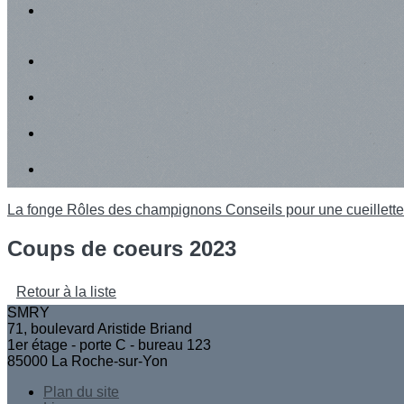
La fonge
Rôles des champignons
Conseils pour une cueillet
Coups de coeurs 2023
Retour à la liste
SMRY
71, boulevard Aristide Briand
1er étage - porte C - bureau 123
85000 La Roche-sur-Yon
Plan du site