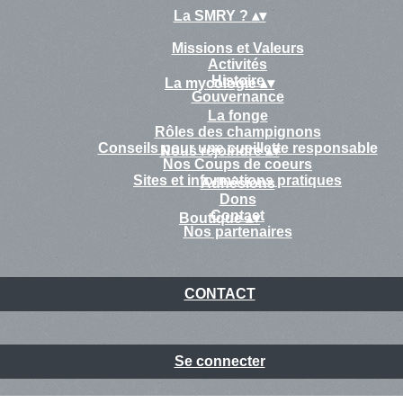
La SMRY ?
▴
▾
Missions et Valeurs
Activités
Histoire
La mycologie
▴
▾
Gouvernance
La fonge
Rôles des champignons
Conseils pour une cueillette responsable
Nous rejoindre
▴
▾
Nos Coups de coeurs
Sites et informations pratiques
Adhésions
Dons
Contact
Boutique
▴
▾
Nos partenaires
CONTACT
Se connecter