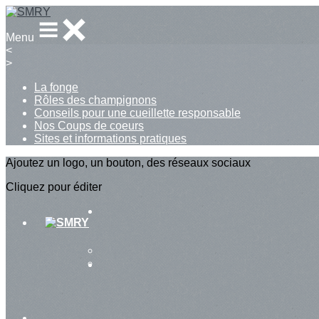
Menu
<
>
La fonge
Rôles des champignons
Conseils pour une cueillette responsable
Nos Coups de coeurs
Sites et informations pratiques
Ajoutez un logo, un bouton, des réseaux sociaux
Cliquez pour éditer