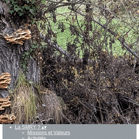
Exporter les lignes sélectionnées
Exporter toutes les colonnes
Exporter uniquement les colonnes affichées
Menu
<
>
Actualités
Sondage Express
Ajoutez un logo, un bouton, des réseaux sociaux
Cliquez pour éditer
Actualités
▴
▾
Actualités
Sondage Express
Agenda
▴
▾
La SMRY ?
▴
▾
Missions et Valeurs
Activités