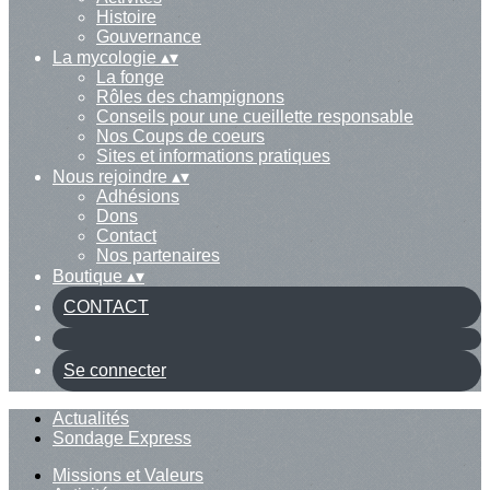
Histoire
Gouvernance
La mycologie
▴
▾
La fonge
Rôles des champignons
Conseils pour une cueillette responsable
Nos Coups de coeurs
Sites et informations pratiques
Nous rejoindre
▴
▾
Adhésions
Dons
Contact
Nos partenaires
Boutique
▴
▾
CONTACT
Se connecter
Actualités
Sondage Express
Missions et Valeurs