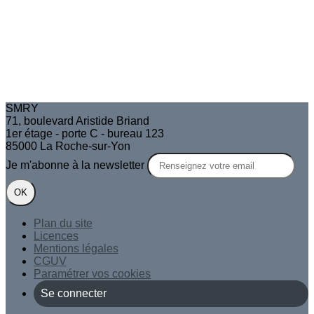
SMRY
71, boulevard Aristide Briand
1er étage - porte C - bureau 123
85000 La Roche-sur-Yon
Je m'abonne à la newsletter
OK
Plan du site
Licences
Mentions légales
CGUV
Paramétrer vos cookies
Se connecter