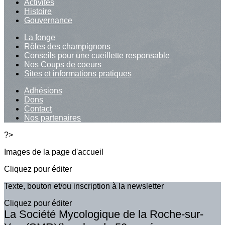
Activités
Histoire
Gouvernance
La fonge
Rôles des champignons
Conseils pour une cueillette responsable
Nos Coups de coeurs
Sites et informations pratiques
Adhésions
Dons
Contact
Nos partenaires
?>
Images de la page d'accueil
Cliquez pour éditer
Texte, bouton et/ou inscription à la newsletter
Cliquez pour éditer
La Société Mycologique de la Roche-sur-