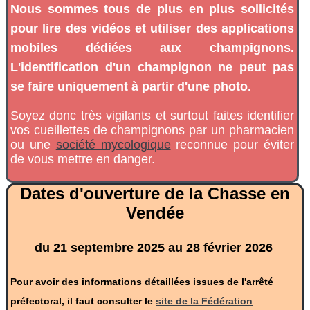
Nous sommes tous de plus en plus sollicités
pour lire des vidéos et utiliser des applications
mobiles dédiées aux champignons.
L'identification d'un champignon ne peut pas
se faire uniquement à partir d'une photo.
Soyez donc très vigilants et surtout faites identifier
vos cueillettes de champignons par un pharmacien
ou une
société mycologique
reconnue pour éviter
de vous mettre en danger.
Dates d'ouverture de la Chasse en
Vendée
du 21 septembre 2025 au 28 février 2026
Pour avoir des informations détaillées issues de l'arrêté
préfectoral, il faut consulter le
site de la Fédération