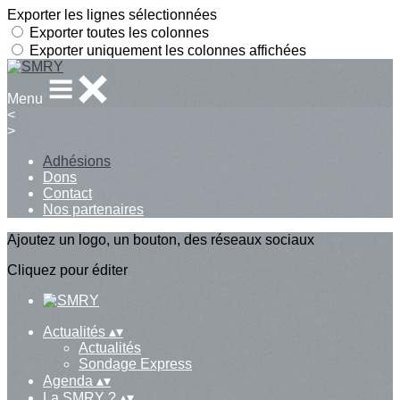
Exporter les lignes sélectionnées
Exporter toutes les colonnes
Exporter uniquement les colonnes affichées
Menu
<
>
Adhésions
Dons
Contact
Nos partenaires
Ajoutez un logo, un bouton, des réseaux sociaux
Cliquez pour éditer
Actualités
▴
▾
Actualités
Sondage Express
Agenda
▴
▾
La SMRY ?
▴
▾