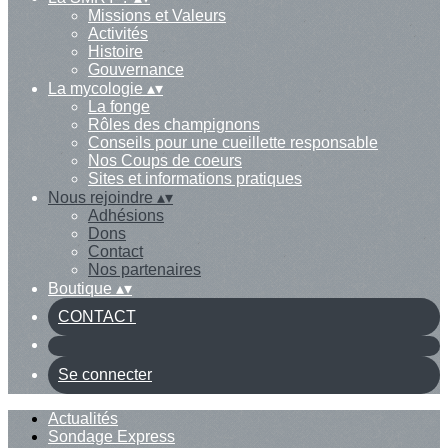
Missions et Valeurs
Activités
Histoire
Gouvernance
La mycologie
▴
▾
La fonge
Rôles des champignons
Conseils pour une cueillette responsable
Nos Coups de coeurs
Sites et informations pratiques
Nous rejoindre
▴
▾
Adhésions
Dons
Contact
Nos partenaires
Boutique
▴
▾
CONTACT
Se connecter
Actualités
Sondage Express