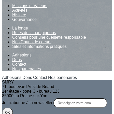
Missions et Valeurs
Activités
Histoire
Gouvernance
La fonge
Rôles des champignons
Conseils pour une cueillette responsable
Nos Coups de coeurs
Sites et informations pratiques
Adhésions
Dons
Contact
Nos partenaires
Adhésions
Dons
Contact
Nos partenaires
SMRY
71, boulevard Aristide Briand
1er étage - porte C - bureau 123
85000 La Roche-sur-Yon
Je m'abonne à la newsletter
OK