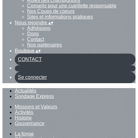
Rôles des champignons
Conseils pour une cueillette responsable
Nos Coups de coeurs
Sites et informations pratiques
Nous rejoindre
▴
▾
Adhésions
Dons
Contact
Nos partenaires
Boutique
▴
▾
CONTACT
Se connecter
Actualités
Sondage Express
Missions et Valeurs
Activités
Histoire
Gouvernance
La fonge