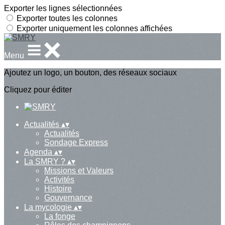
Exporter les lignes sélectionnées
Exporter toutes les colonnes
Exporter uniquement les colonnes affichées
Menu
Ajoutez un logo, un bouton, des réseaux sociaux
Cliquez pour éditer
Actualités
▴
▾
Actualités
Sondage Express
Agenda
▴
▾
La SMRY ?
▴
▾
Missions et Valeurs
Activités
Histoire
Gouvernance
La mycologie
▴
▾
La fonge