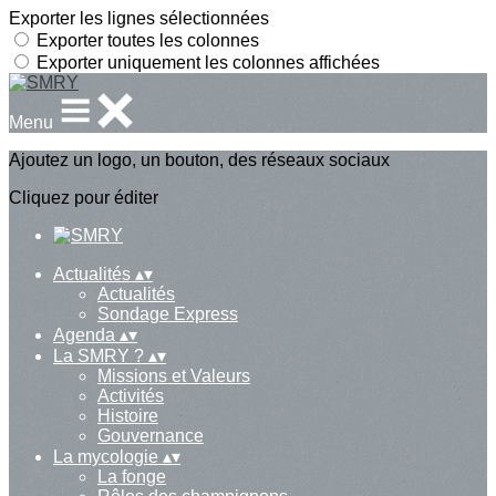
Exporter les lignes sélectionnées
Exporter toutes les colonnes
Exporter uniquement les colonnes affichées
Menu
Ajoutez un logo, un bouton, des réseaux sociaux
Cliquez pour éditer
Actualités
▴
▾
Actualités
Sondage Express
Agenda
▴
▾
La SMRY ?
▴
▾
Missions et Valeurs
Activités
Histoire
Gouvernance
La mycologie
▴
▾
La fonge