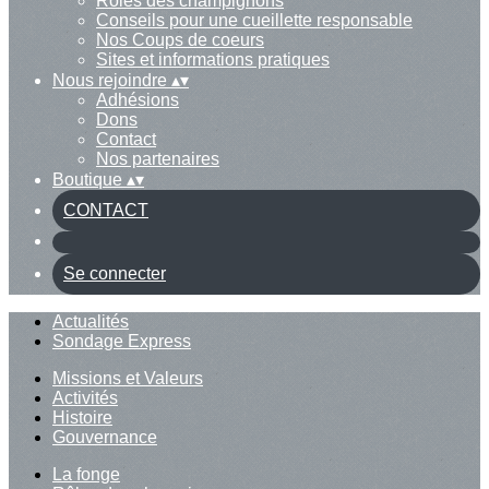
Rôles des champignons
Conseils pour une cueillette responsable
Nos Coups de coeurs
Sites et informations pratiques
Nous rejoindre
▴
▾
Adhésions
Dons
Contact
Nos partenaires
Boutique
▴
▾
CONTACT
Se connecter
Actualités
Sondage Express
Missions et Valeurs
Activités
Histoire
Gouvernance
La fonge