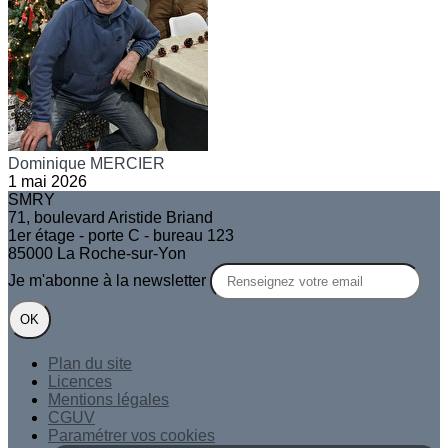
Dominique MERCIER
1 mai 2026
SMRY
71, boulevard Aristide Briand
1er étage - porte C - bureau 123
85000 La Roche-sur-Yon
Je m'abonne à la newsletter
OK
Plan du site
Licences
Mentions légales
CGUV
Paramétrer vos cookies